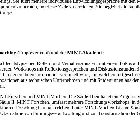
rings. Sie führt mehrere individuelle Entwicklungsgespräche mit den M
tionen zu beraten, um diese Ziele zu erreichen. Sie begleitet die fac
Gruppe.
oaching
(Empowerment) und der
MINT-Akademie
.
eschlechtstypischen Rollen- und Verhaltensmustern mit einem Fokus auf
werden Workshops mit Reflexionsgesprächen und Diskussionsrunden du
d in denen ihnen anschaulich vermittelt wird, mit welchen festgeschrieb
positionen aus technischen Unternehmen und mit Studentinnen aus de
nn.
INT-Forschen und MINT-Machen. Die Säule I beinhaltet ein Angebot v
e Säule II, MINT-Forschen, umfasst mehrere Forschungsworkshops, in
laboren Forschung hautnah erleben. Unter MINT-Machen ist eine Som
s zur Übernahme von Führungsverantwortung und zur Transformation der