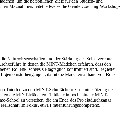
ädchen, um die persönlichen Ziele für den Studien- und
hlichen Maßnahmen, leitet teilweise die Gendercoaching-Workshops
 die Naturwissenschaften und der Stärkung des Selbstvertrauens
rchgeführt, in denen die MINT-Mädchen erfahren, dass den
enen Rollenklischees sie tagtäglich konfrontiert sind. Begleitet
n Ingenieurstudiengängen, damit die Mädchen anhand von Role-
on Tutorien zu den MINT-Schulfächern zur Unterstützung der
 denen die MINT-Mädchen Einblicke in hochaktuelle MINT-
me-School zu verstehen, die am Ende des Projektdurchgangs
 Gesellschaft im Fokus, etwa Frauenführungskompetenz,