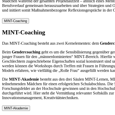
Mädchen während der gesamten Projektlaufzeit – ähnlich eines Mento
Berufsverlauf gemeinsam herauszuarbeiten und über Strategien und Op
und initiiert somit Maßnahmenbezogene Reflexionsgespräche in der 
MINT-Coaching
MINT-Coaching
Das MINT-Coaching besteht aus zwei Kernelementen: dem
Genderc
Beim
Gendercoaching
geht es um die Sensibilisierung gegenüber g
junger Frauen für den „männerdominierten“ MINT-Bereich. Hierfür 
Geschlechtern zugeschriebene Eigenschaften sozial konstruiert sind un
werden können die Workshops durch Treffen mit Frauen in Führungs
Models erfahren, wie vielfältig die „Rolle Frau“ ausgefüllt werden ka
Die
MINT-Akademie
besteht aus den drei Säulen MINT-Lernen, M
teilnehmenden Mädchen für einen erfolgreichen Schulabschluss. Di
Forschungsfelder an der Hochschule gewinnen und in den Hochschul
durchgeführt wird. Hier steht die Vermittlung relevanter Softskill
Innovationsmanagement, Kreativitätstechniken.
MINT-Akademie