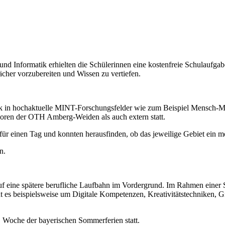
 Informatik erhielten die Schülerinnen eine kostenfreie Schulaufgabe
er vorzubereiten und Wissen zu vertiefen.
k in hochaktuelle MINT-Forschungsfelder wie zum Beispiel Mensch-Masc
oren der OTH Amberg-Weiden als auch extern statt.
einen Tag und konnten herausfinden, ob das jeweilige Gebiet ein mög
n.
 eine spätere berufliche Laufbahn im Vordergrund. Im Rahmen einer
geht es beispielsweise um Digitale Kompetenzen, Kreativitätstechnike
 Woche der bayerischen Sommerferien statt.